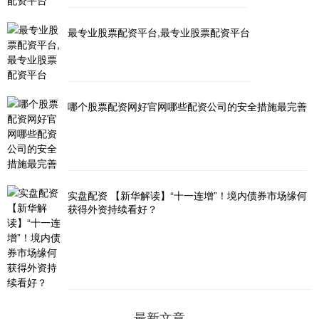
最专业股票配资平台,最专业股票配资平台
哪个股票配资网好官网哪些配资公司的安全措施最完善
实盘配资 【新华解读】“十一连增”！境内债券市场缘何
获得外资持续看好？
最新文章