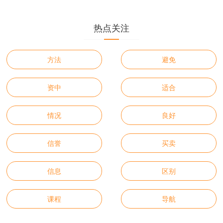
热点关注
方法
避免
资中
适合
情况
良好
信誉
买卖
信息
区别
课程
导航