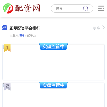
正规配资平台排行
更多
已收录
999
+家平台